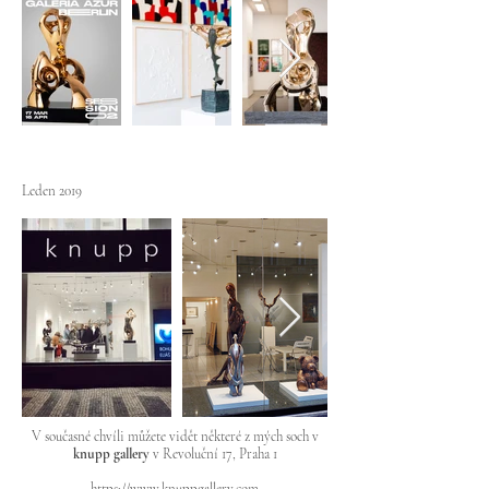
Leden 2019
V současné chvíli můžete vidět některé z mých soch v
knupp gallery
v Revoluční 17, Praha 1