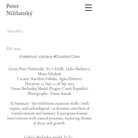
Peter
Nižňanský
Aktuality
Září 2025
Kolektivní výstava #Crusted Core
Artist: Peter Nižňanský, Ivy Chilelli, Ljuba Šlechtová,
Mona Schulzek
Curator: Karolína Voleská, Agáta Hošnová
Duration: 24 Sep ― 28 Sep 2025
Venue: Berlinskej Model (Prague, Czech Republic)
Photography: Tomas Soucek
AI Summary: The exhibition examines shells—both
organic and technological—as dynamic interfaces of
transformation and memory. It juxtaposes human
interventions with natural processes, exploring themes
of decay and growth.
Galeria Berlínskej model
, Praha.