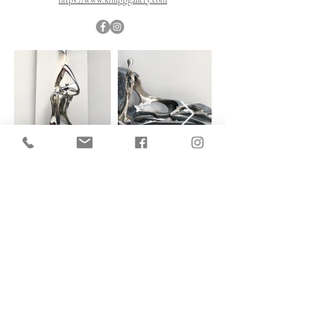
https://www.knuppgallery.com
V současné chvíli můžete vidět některé z
mých soch v
The Grand Mark Prague,
Hybernská 12, Praha 1
http://cz.grandmark.cz
Listopad 2019
Poslední výstava v roce 2019 v