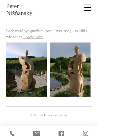
Peter
Nižňanský
Sochařské sympozium Vodní svět 2009 - vznikla
zde socha
Posejdonka
© Copyright Peter Nižňanský 2020