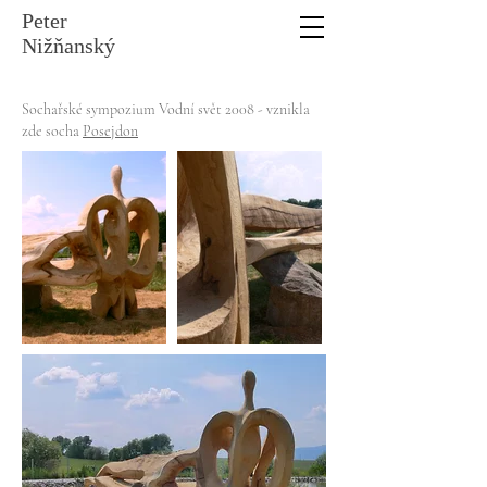
Peter
Nižňanský
Sochařské sympozium Vodní svět 2008 - vznikla
zde socha
Posejdon